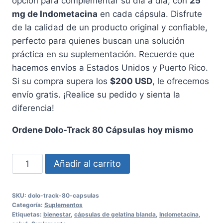
opción para complementar su día a día, con
25
mg de Indometacina
en cada cápsula. Disfrute
de la calidad de un producto original y confiable,
perfecto para quienes buscan una solución
práctica en su suplementación. Recuerde que
hacemos envíos a Estados Unidos y Puerto Rico.
Si su compra supera los
$200 USD
, le ofrecemos
envío gratis. ¡Realice su pedido y sienta la
diferencia!
Ordene Dolo-Track 80 Cápsulas hoy mismo
Dolo-
Añadir al carrito
Track
80
SKU:
dolo-track-80-capsulas
Cápsulas
Categoría:
Suplementos
de
Etiquetas:
bienestar
,
cápsulas de gelatina blanda
,
Indometacina
,