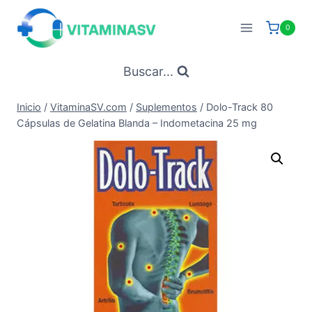
Saltar
al
0
contenido
Buscar...
Inicio
/
VitaminaSV.com
/
Suplementos
/
Dolo-Track 80
Cápsulas de Gelatina Blanda – Indometacina 25 mg