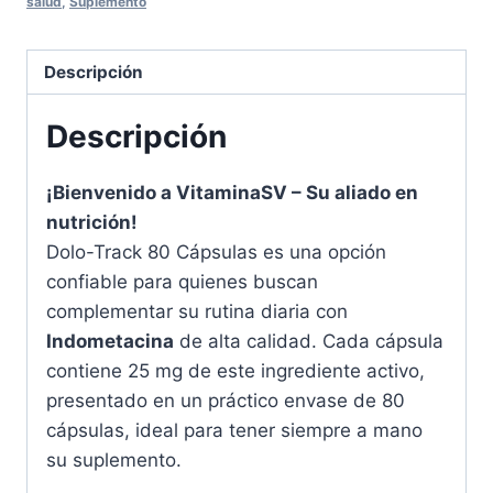
salud
,
Suplemento
Gelatina
Blanda
-
Descripción
Indometacina
25
Descripción
mg
cantidad
¡Bienvenido a VitaminaSV – Su aliado en
nutrición!
Dolo-Track 80 Cápsulas es una opción
confiable para quienes buscan
complementar su rutina diaria con
Indometacina
de alta calidad. Cada cápsula
contiene 25 mg de este ingrediente activo,
presentado en un práctico envase de 80
cápsulas, ideal para tener siempre a mano
su suplemento.