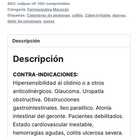
SKU:
colipax-nf-100-comprimidos
COMPRIMIDOS
Categoría:
Farmaceutica Morazán
cantidad
Etiquetas:
Calambres de abdomen
,
colitis
,
Cólon irritable
,
diarrea
,
dolor de estomago
,
gases
Descripción
Descripción
CONTRA-INDICACIONES:
Hipersensibilidad al clidinio o a otros
anticolinérgicos. Glaucoma. Uropatía
obstructiva. Obstrucciones
gastrointestinales. Ileo paralítico. Atonía
intestinal del geronte. Pacientes debilitados.
Estado cardiovascular inestable,
hemorragias agudas, colitis ulcerosa severa.