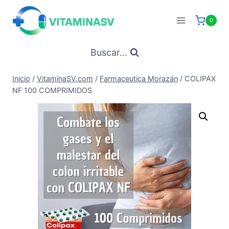
Saltar
al
0
contenido
Buscar...
Inicio
/
VitaminaSV.com
/
Farmaceutica Morazán
/
COLIPAX
NF 100 COMPRIMIDOS