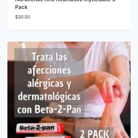
Pack
$
30.00