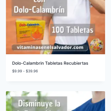
Dolo-Calambrin Tabletas Recubiertas
Rango
$
9.99
-
$
39.96
de
precios:
desde
$9.99
hasta
$39.96