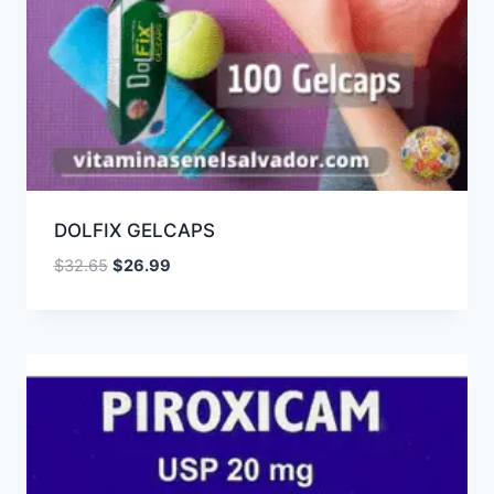
DOLFIX GELCAPS
El
El
$
32.65
$
26.99
precio
precio
original
actual
era:
es:
$32.65.
$26.99.