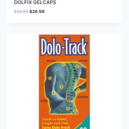
DOLFIX GELCAPS
El
El
$
32.65
$
26.99
precio
precio
original
actual
era:
es:
$32.65.
$26.99.