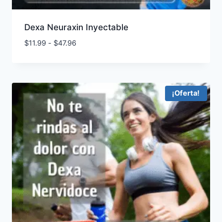
Dexa Neuraxin Inyectable
Rango
$
11.99
-
$
47.96
de
precios:
desde
$11.99
¡Oferta!
hasta
$47.96