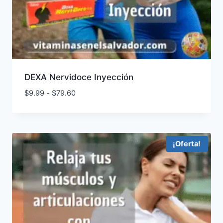
DEXA Nervidoce Inyección
Rango
$
9.99
-
$
79.60
de
precios:
desde
$9.99
¡Oferta!
hasta
$79.60