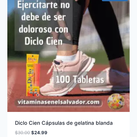
Diclo Cien Cápsulas de gelatina blanda
El
El
$
30.00
$
24.99