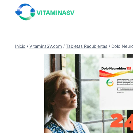
Saltar
al
contenido
Inicio
/
VitaminaSV.com
/
Tabletas Recubiertas
/
Dolo Neuro