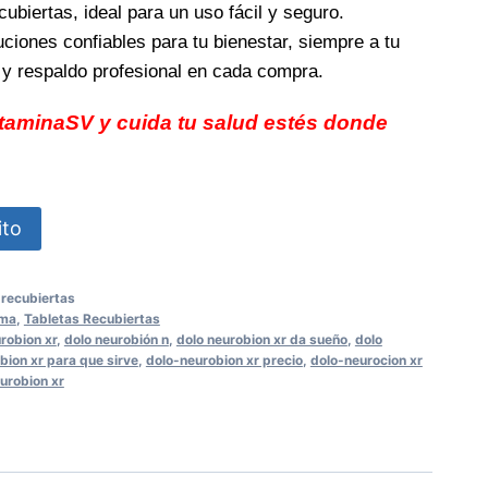
ubiertas, ideal para un uso fácil y seguro.
ciones confiables para tu bienestar, siempre a tu
d y respaldo profesional en cada compra.
itaminaSV y cuida tu salud estés donde
ito
-recubiertas
uma
,
Tabletas Recubiertas
robion xr
,
dolo neurobión n
,
dolo neurobion xr da sueño
,
dolo
bion xr para que sirve
,
dolo-neurobion xr precio
,
dolo-neurocion xr
urobion xr