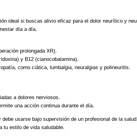
bienestar
diario
ón ideal si buscas alivio eficaz para el dolor neurítico y ne
cantidad
estar día a día.
iberación prolongada XR).
iridoxina) y B12 (cianocobalamina).
opatía, como ciática, lumbalgia, neuralgias y polineuritis.
iadas a dolores nerviosos.
rmite una acción continua durante el día.
debe usarse bajo supervisión de un profesional de la sal
 tu estilo de vida saludable.