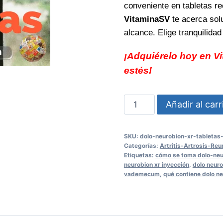
conveniente en tabletas rec
VitaminaSV
te acerca solu
alcance. Elige tranquilida
¡Adquiérelo hoy en V
estés!
Dolo
Añadir al carr
Neurobion
XR
SKU:
dolo-neurobion-xr-tabletas
Tabletas
Categorías:
Artritis-Artrosis-Re
Recubiertas
Etiquetas:
cómo se toma dolo-neu
neurobion xr inyección
,
dolo neuro
Alivio
vademecum
,
qué contiene dolo ne
eficaz
para
nervios
y