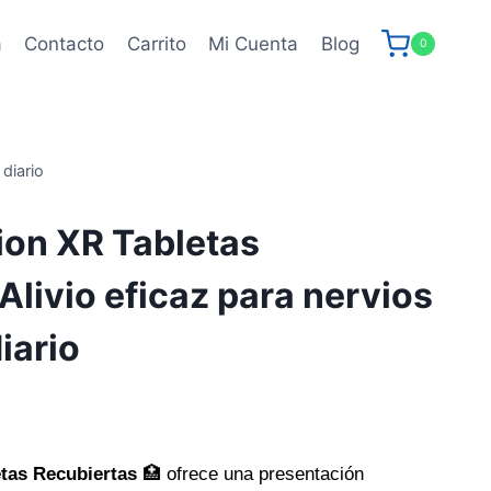
a
Contacto
Carrito
Mi Cuenta
Blog
0
diario
ion XR Tabletas
Alivio eficaz para nervios
iario
tas Recubiertas
🏥 ofrece una presentación