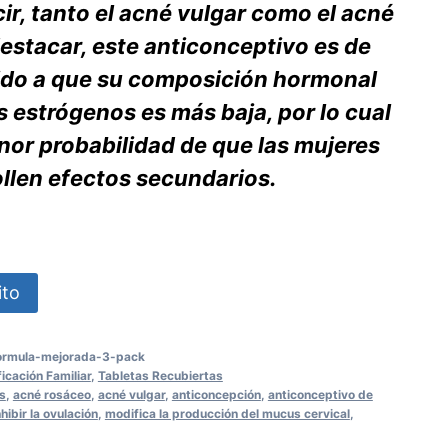
ir, tanto el acné vulgar como el acné
estacar, este anticonceptivo es de
bido a que su composición hormonal
s estrógenos es más baja, por lo cual
or probabilidad de que las mujeres
llen efectos secundarios.
ito
formula-mejorada-3-pack
ficación Familiar
,
Tabletas Recubiertas
s
,
acné rosáceo
,
acné vulgar
,
anticoncepción
,
anticonceptivo de
nhibir la ovulación
,
modifica la producción del mucus cervical
,