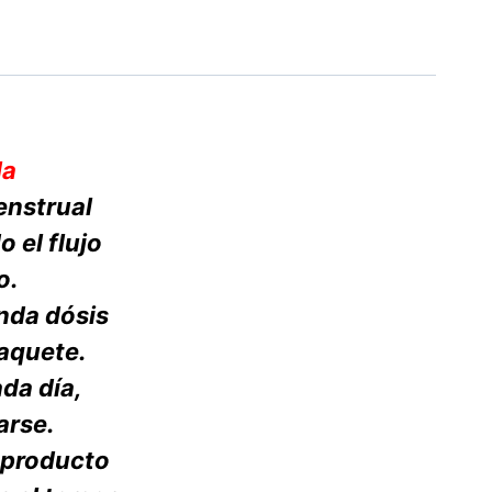
la
menstrual
o el flujo
o.
unda dósis
paquete.
da día,
arse.
 producto