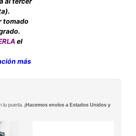
a al tercer
ta).
er tomado
ngrado.
ERLA
el
ación más
n tu puerta.
¡Hacemos envíos a Estados Unidos y