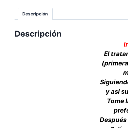
Descripción
Descripción
I
El trata
(primera 
m
Siguiendo
y así s
Tome l
pref
Después 