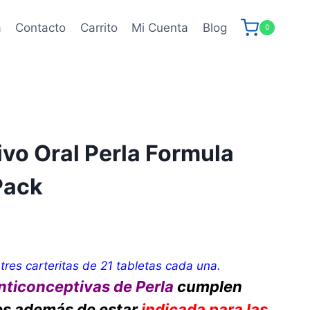
a
Contacto
Carrito
Mi Cuenta
Blog
0
vo Oral Perla Formula
Pack
tres carteritas de 21 tabletas cada una.
anticonceptivas de Perla
cumplen
es además de estar
indicada para las