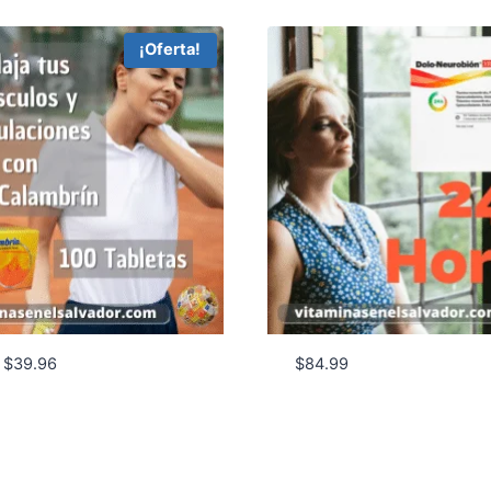
¡Oferta!
Rango
$
39.96
$
84.99
de
precios:
desde
$9.99
hasta