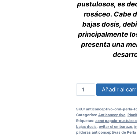
pustulosos, es dec
rosáceo. Cabe d
bajas dosis, de
principalmente lo
presenta una men
desarro
Anticonceptivo
Añadir al carr
Oral
Perla
SKU:
anticonceptivo-oral-perla-
Formula
Categorías:
Anticonceptivo
,
Plani
Mejorada
Etiquetas:
acné papulo-pustuloso
bajas dosis
,
evitar el embarazo
,
i
3
píldoras anticonceptivas de Perla
Pack