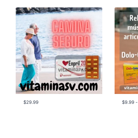
$
29.99
$
9.99
-