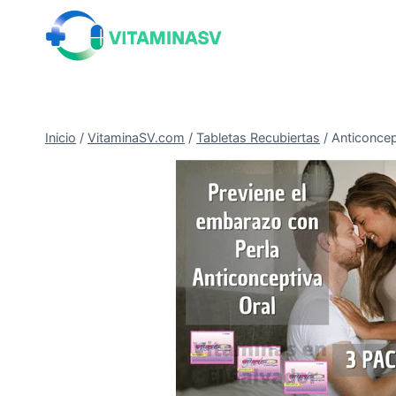
Saltar
al
contenido
Inicio
/
VitaminaSV.com
/
Tabletas Recubiertas
/
Anticoncep