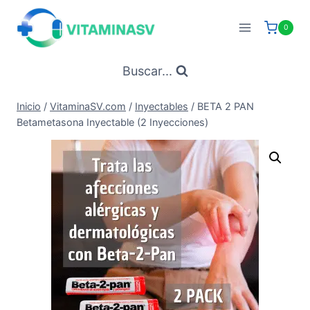
Saltar
al
0
contenido
Buscar...
Inicio
/
VitaminaSV.com
/
Inyectables
/
BETA 2 PAN
Betametasona Inyectable (2 Inyecciones)