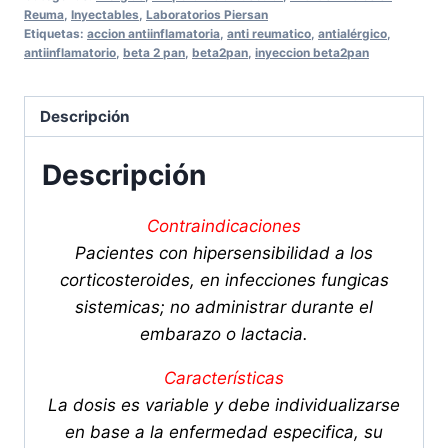
Inyectable
Reuma
,
Inyectables
,
Laboratorios Piersan
Etiquetas:
accion antiinflamatoria
,
anti reumatico
,
antialérgico
,
(2
antiinflamatorio
,
beta 2 pan
,
beta2pan
,
inyeccion beta2pan
Inyecciones)
cantidad
Descripción
Descripción
Contraindicaciones
Pacientes con hipersensibilidad a los
corticosteroides, en infecciones fungicas
sistemicas; no administrar durante el
embarazo o lactacia.
Características
La dosis es variable y debe individualizarse
en base a la enfermedad especifica, su