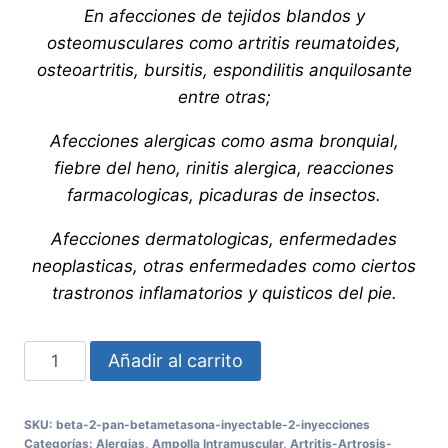
En afecciones de tejidos blandos y
osteomusculares como artritis reumatoides,
osteoartritis, bursitis, espondilitis anquilosante
entre otras;
Afecciones alergicas como asma bronquial,
fiebre del heno, rinitis alergica, reacciones
farmacologicas, picaduras de insectos.
Afecciones dermatologicas, enfermedades
neoplasticas, otras enfermedades como ciertos
trastronos inflamatorios y quisticos del pie.
BETA
Añadir al carrito
2
PAN
SKU:
beta-2-pan-betametasona-inyectable-2-inyecciones
Betametasona
Categorías:
Alergias
,
Ampolla Intramuscular
,
Artritis-Artrosis-