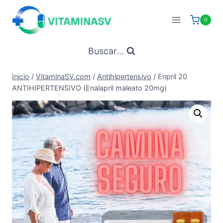
Saltar
al
0
contenido
Buscar...
Inicio
/
VitaminaSV.com
/
Antihipertensivo
/
Enpril 20
ANTIHIPERTENSIVO (Enalapril maleato 20mg)