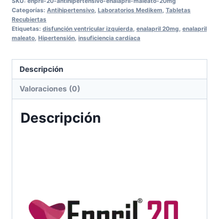
SKU:
enpril-20-antihipertensivo-enalapril-maleato-20mg
(Enalapril
Categorías:
Antihipertensivo
,
Laboratorios Medikem
,
Tabletas
maleato
Recubiertas
Etiquetas:
disfunción ventricular izquierda
,
enalapril 20mg
,
enalapril
20mg)
maleato
,
Hipertensión
,
insuficiencia cardíaca
cantidad
Descripción
Valoraciones (0)
Descripción