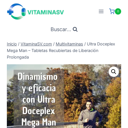
Saltar
al
0
contenido
Buscar...
Inicio
/
VitaminaSV.com
/
Multivitaminas
/
Ultra Doceplex
Mega Man – Tabletas Recubiertas de Liberación
Prolongada