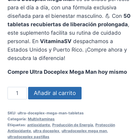
para el día a día, con una fórmula exclusiva
diseñada para el bienestar masculino. 💪 Con
50
tabletas recubiertas de liberación prolongada
,
este suplemento facilita su rutina de cuidado
personal. En
VitaminaSV
despachamos a
Estados Unidos y Puerto Rico. ¡Compre ahora y
descubra la diferencia!
Compre Ultra Doceplex Mega Man hoy mismo
Ultra
Añadir al carrito
Doceplex
Mega
SKU:
ultra-doceplex-mega-man-tabletas
Man
Categoría:
Multivitaminas
-
Etiquetas:
antioxidante
,
Producción de Energía
,
Protección
Antioxidante
,
ultra doceplex
,
ultradoceplex mega man
,
Tabletas
ultradoceplex pastillas