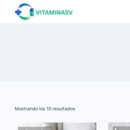
Saltar
al
contenido
Ordenado
Mostrando los 10 resultados
por
popularidad