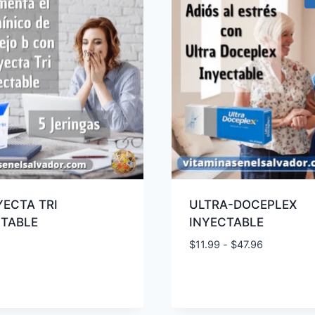
ECTA TRI
ULTRA-DOCEPLEX
CTABLE
INYECTABLE
Rango
$
11.99
-
$
47.96
de
precios:
desde
$11.99