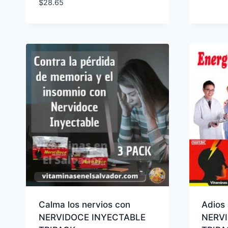
$
28.65
Calma los nervios con
Adios 
NERVIDOCE INYECTABLE
NERV