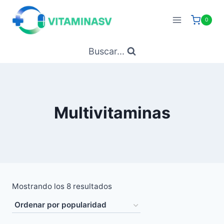
Saltar
al
0
contenido
Buscar...
Multivitaminas
Ordenado
Mostrando los 8 resultados
por
popularidad