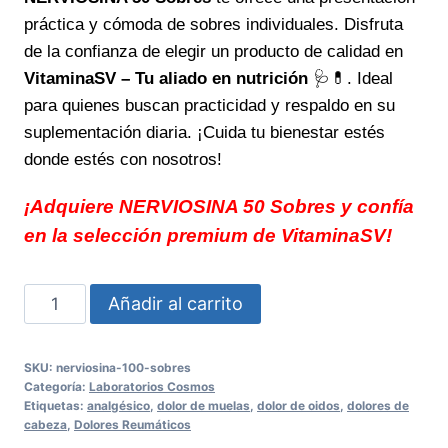
práctica y cómoda de sobres individuales. Disfruta
de la confianza de elegir un producto de calidad en
VitaminaSV – Tu aliado en nutrición
🩺💊. Ideal
para quienes buscan practicidad y respaldo en su
suplementación diaria. ¡Cuida tu bienestar estés
donde estés con nosotros!
¡Adquiere NERVIOSINA 50 Sobres y confía
en la selección premium de VitaminaSV!
NERVIOSINA
Añadir al carrito
50
Sobres
SKU:
nerviosina-100-sobres
Calmante
Categoría:
Laboratorios Cosmos
natural
Etiquetas:
analgésico
,
dolor de muelas
,
dolor de oidos
,
dolores de
cabeza
,
Dolores Reumáticos
para