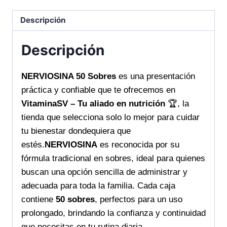
tu
bienestar
Descripción
diario
cantidad
Descripción
NERVIOSINA 50 Sobres
es una presentación
práctica y confiable que te ofrecemos en
VitaminaSV – Tu aliado en nutrición
🏆, la
tienda que selecciona solo lo mejor para cuidar
tu bienestar dondequiera que
estés.
NERVIOSINA
es reconocida por su
fórmula tradicional en sobres, ideal para quienes
buscan una opción sencilla de administrar y
adecuada para toda la familia. Cada caja
contiene
50 sobres
, perfectos para un uso
prolongado, brindando la confianza y continuidad
que necesitas en tu rutina diaria.