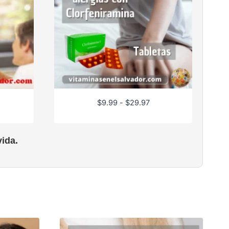
R
$
9.99
-
$
29.97
a
n
g
ida.
o
d
e
p
r
e
c