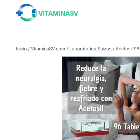
Saltar
al
contenido
Inicio
/
VitaminaSV.com
/
Laboratorios Suizos
/
Acetosil 96