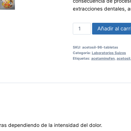
consecuencia de proceso
extracciones dentales, ar
Acetosil
Añadir al carr
96
tabletas
SKU:
acetosil-96-tabletas
cantidad
Categoría:
Laboratorios Suizos
Etiquetas:
acetaminofen
,
acetosil
ras dependiendo de la intensidad del dolor.