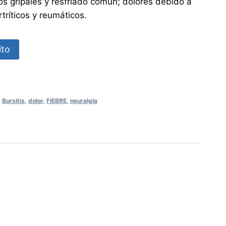
s gripales y resfriado común; dolores debido a
tríticos y reumáticos.
ito
,
Bursitis
,
dolor
,
FIEBRE
,
neuralgia