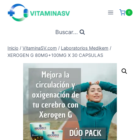
Saltar
al
0
contenido
Buscar...
Inicio
/
VitaminaSV.com
/
Laboratorios Medikem
/
XEROGEN G 80MG+100MG X 30 CAPSULAS