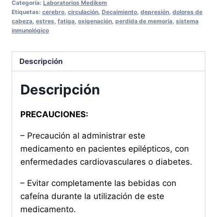
Categoría:
Laboratorios Medikem
30
Etiquetas:
cerebro
,
circulación
,
Decaimiento
,
depresión
,
dolores de
cabeza
,
estres
,
fatiga
,
oxigenación
,
perdida de memoria
,
sistema
CAPSULAS
inmunológico
cantidad
Descripción
Descripción
PRECAUCIONES:
– Precaución al administrar este
medicamento en pacientes epilépticos, con
enfermedades cardiovasculares o diabetes.
– Evitar completamente las bebidas con
cafeína durante la utilización de este
medicamento.