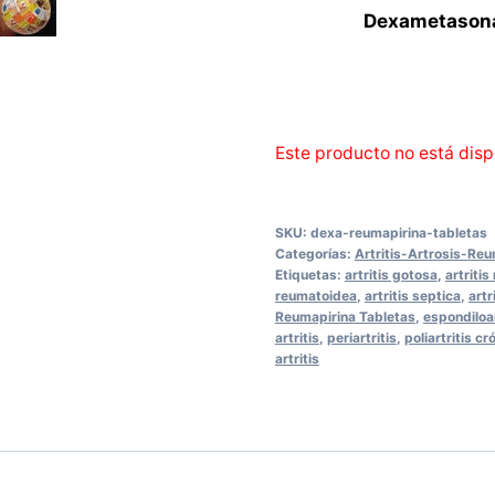
Dexametasona 
Este producto no está disp
SKU:
dexa-reumapirina-tabletas
Categorías:
Artritis-Artrosis-Re
Etiquetas:
artritis gotosa
,
artritis
reumatoidea
,
artritis septica
,
artr
Reumapirina Tabletas
,
espondiloar
artritis
,
periartritis
,
poliartritis c
artritis