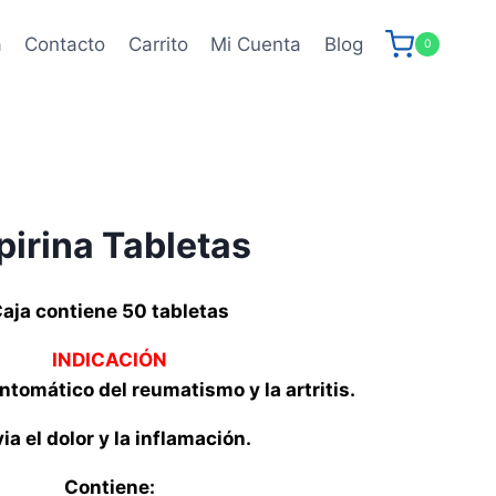
a
Contacto
Carrito
Mi Cuenta
Blog
0
irina Tabletas
aja contiene 50 tabletas
INDICACIÓN
ntomático del reumatismo y la artritis.
via el dolor y la inflamación.
Contiene: