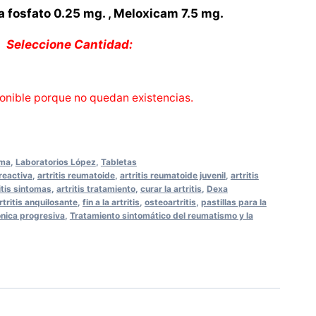
fosfato 0.25 mg. , Meloxicam 7.5 mg.
Seleccione Cantidad:
onible porque no quedan existencias.
uma
,
Laboratorios López
,
Tabletas
 reactiva
,
artritis reumatoide
,
artritis reumatoide juvenil
,
artritis
itis sintomas
,
artritis tratamiento
,
curar la artritis
,
Dexa
tritis anquilosante
,
fin a la artritis
,
osteoartritis
,
pastillas para la
rónica progresiva
,
Tratamiento sintomático del reumatismo y la