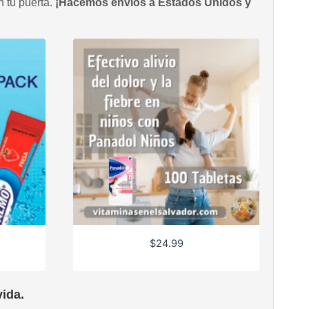
n tu puerta.
¡Hacemos envíos a Estados Unidos y
$
24.99
ida.