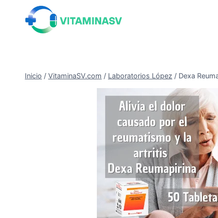
Saltar
al
contenido
Inicio
/
VitaminaSV.com
/
Laboratorios López
/
Dexa Reumap