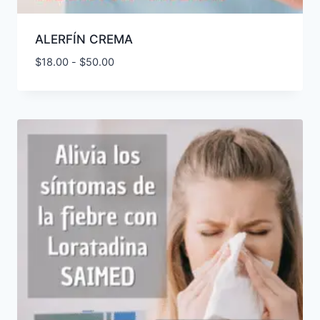
ALERFÍN CREMA
Rango
$
18.00
-
$
50.00
de
precios:
desde
$18.00
hasta
$50.00