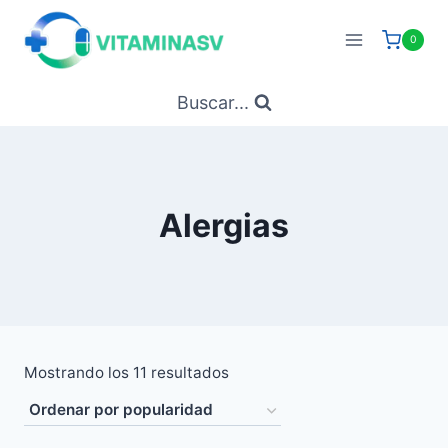
Saltar
al
0
contenido
Buscar...
Alergias
Ordenado
Mostrando los 11 resultados
por
popularidad