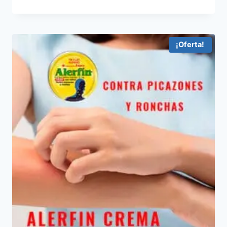
de
precios:
desde
$9.99
¡Oferta!
hasta
$29.97