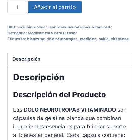
DOLO
Añadir al carrito
NEUROTROPAS
VITAMINADO
SKU:
vive-sin-dolores-con-dolo-neurotropas-vitaminado
Cápsulas
Categoría:
Medicamento Para El Dolor
de
Etiquetas:
bienestar
,
dolo neurotropas
,
medicina
,
salud
,
vitaminas
Gelatina
Blanda
Descripción
|
100
Descripción
Cápsulas
cantidad
Descripción del Producto
Las
DOLO NEUROTROPAS VITAMINADO
son
cápsulas de gelatina blanda que combinan
ingredientes esenciales para brindar soporte
al bienestar general. Cada cápsula contiene: