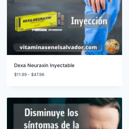
Dexa Neuraxin Inyectable
Rango
$
11.99
-
$
47.96
de
precios:
desde
$11.99
hasta
$47.96