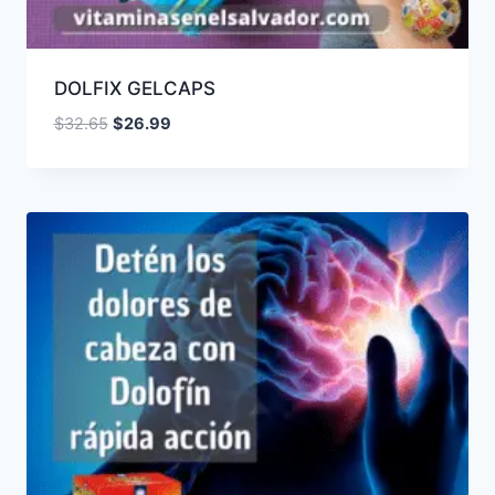
DOLFIX GELCAPS
El
El
$
32.65
$
26.99
precio
precio
original
actual
era:
es:
$32.65.
$26.99.