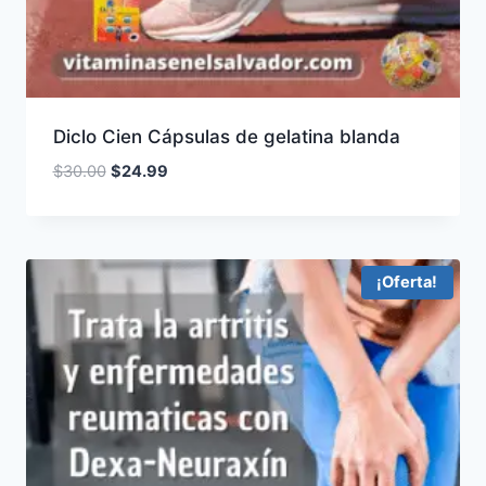
Diclo Cien Cápsulas de gelatina blanda
El
El
$
30.00
$
24.99
precio
precio
original
actual
era:
es:
$30.00.
$24.99.
¡Oferta!