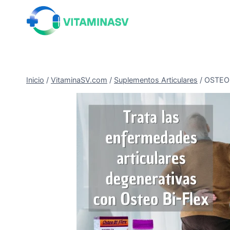
Saltar
al
contenido
Inicio
/
VitaminaSV.com
/
Suplementos Articulares
/
OSTEOB