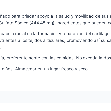
Articulaciones
cantidad
ado para brindar apoyo a la salud y movilidad de sus a
ulfato Sódico (444.45 mg), ingredientes que pueden cont
apel crucial en la formación y reparación del cartílago
utrientes a los tejidos articulares, promoviendo así su 
.
día, preferentemente con las comidas. No exceda la do
 niños. Almacenar en un lugar fresco y seco.