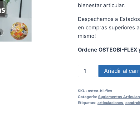
bienestar articular.
Despachamos a Estados U
en compras superiores 
mismo!
Ordene OSTEOBI-FLEX y
OSTEOBI-
Añadir al carr
FLEX
60
SKU:
osteo-bi-flex
Cápsulas
Categoría:
Suplementos Articular
para
Etiquetas:
articulaciones
,
condroi
la
Salud
de
sus