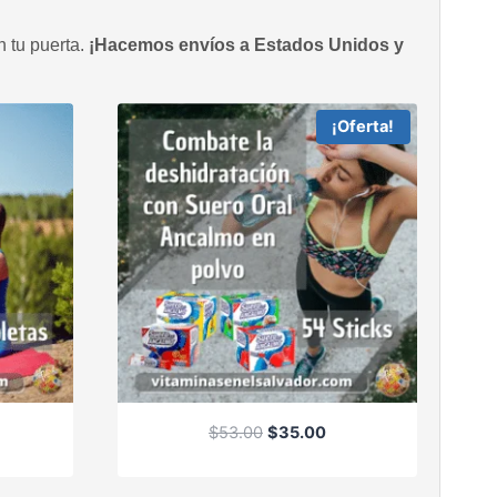
n tu puerta.
¡Hacemos envíos a Estados Unidos y
¡Oferta!
E
E
$
53.00
$
35.00
l
l
p
p