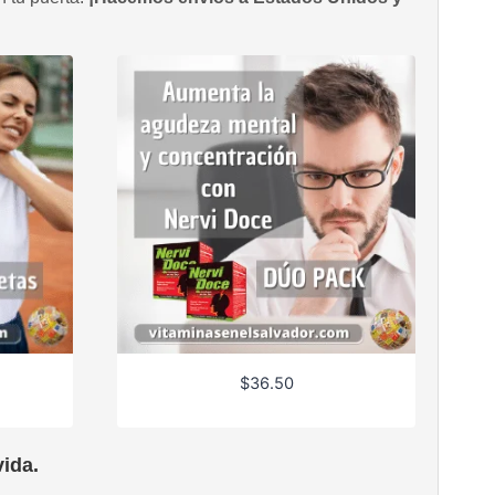
$
36.50
ida.