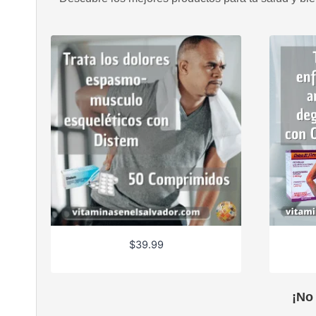
$
39.99
¡No