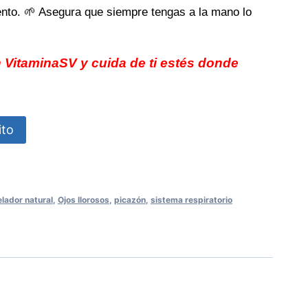
nto. 🌱 Asegura que siempre tengas a la mano lo
 VitaminaSV y cuida de ti estés donde
ito
lador natural
,
Ojos llorosos
,
picazón
,
sistema respiratorio