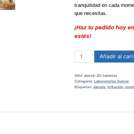
tranquilidad en cada mome
que necesitas.
¡Haz tu pedido hoy en
estés!
ALERSIL
Añadir al carr
20
Tabletas
SKU:
alersil-20-tabletas
Respira
Categoría:
Laboratorios Suizos
mejor
Etiquetas:
alergia
,
irritación
,
mode
cada
día
cantidad