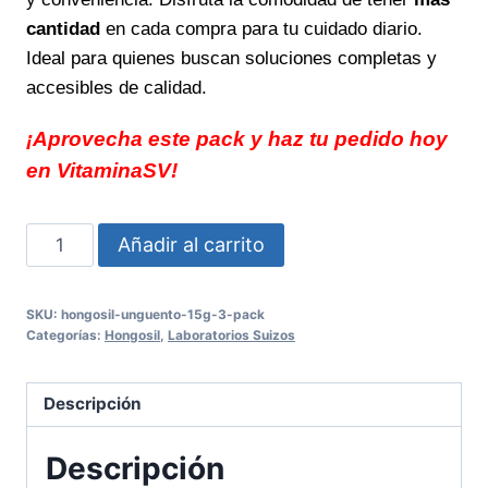
cantidad
en cada compra para tu cuidado diario.
Ideal para quienes buscan soluciones completas y
accesibles de calidad.
¡Aprovecha este pack y haz tu pedido hoy
en VitaminaSV!
HONGOSIL
Añadir al carrito
UNGUENTO
15g
SKU:
hongosil-unguento-15g-3-pack
3
Categorías:
Hongosil
,
Laboratorios Suizos
PACK
Solución
Descripción
práctica
para
Descripción
el