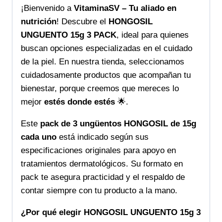
cuidado
¡Bienvenido a
VitaminaSV – Tu aliado en
rápido
nutrición
! Descubre el
HONGOSIL
y
UNGUENTO 15g 3 PACK
, ideal para quienes
efectivo
buscan opciones especializadas en el cuidado
cantidad
de la piel. En nuestra tienda, seleccionamos
cuidadosamente productos que acompañan tu
bienestar, porque creemos que mereces lo
mejor
estés donde estés
🌟.
Este
pack de 3 ungüentos HONGOSIL de 15g
cada uno
está indicado según sus
especificaciones originales para apoyo en
tratamientos dermatológicos. Su formato en
pack te asegura practicidad y el respaldo de
contar siempre con tu producto a la mano.
¿Por qué elegir HONGOSIL UNGUENTO 15g 3