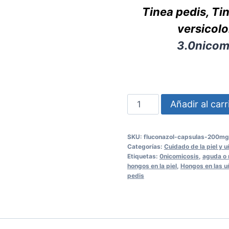
Tinea pedis, Tin
versicolo
3.0nicom
Fluconazol
Añadir al carr
Cápsulas
200mg
SKU:
fluconazol-capsulas-200m
3
Categorías:
Cuidado de la piel y 
Pack
Etiquetas:
0nicomicosis
,
aguda o 
hongos en la piel
,
Hongos en las u
cantidad
pedis