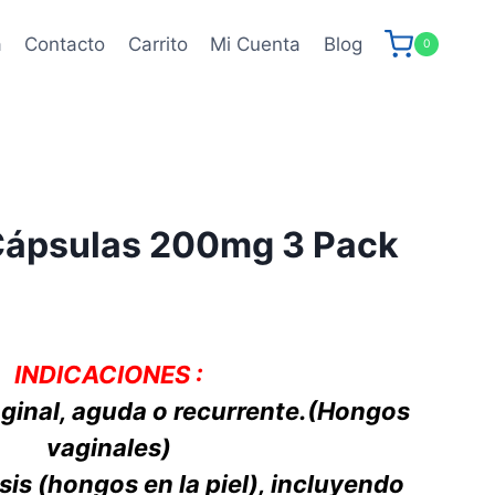
a
Contacto
Carrito
Mi Cuenta
Blog
0
Cápsulas 200mg 3 Pack
INDICACIONES :
aginal, aguda o recurrente.(Hongos
vaginales)
s (hongos en la piel), incluyendo