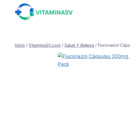
Saltar
al
contenido
Inicio
/
VitaminaSV.com
/
Salud Y Belleza
/
Fluconazol Cáp