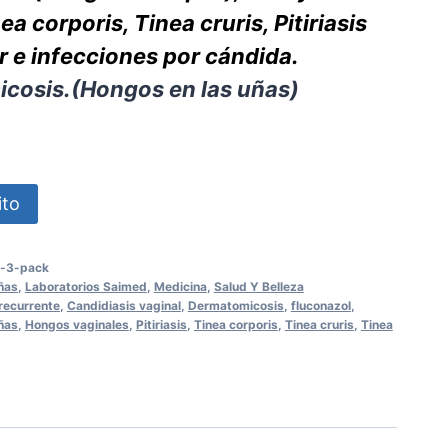
ea corporis, Tinea cruris, Pitiriasis
r e infecciones por cándida.
icosis.(Hongos en las uñas)
ito
g-3-pack
uñas
,
Laboratorios Saimed
,
Medicina
,
Salud Y Belleza
recurrente
,
Candidiasis vaginal
,
Dermatomicosis
,
fluconazol
,
ñas
,
Hongos vaginales
,
Pitiriasis
,
Tinea corporis
,
Tinea cruris
,
Tinea