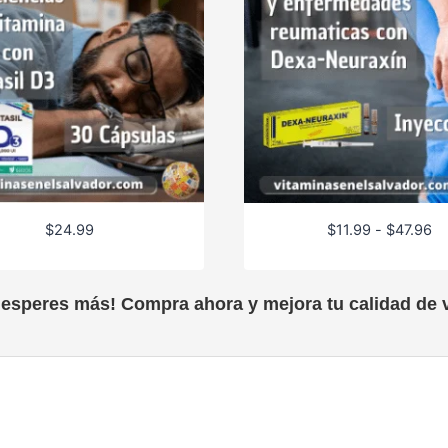
R
$
24.99
$
11.99
-
$
47.96
a
n
g
 esperes más! Compra ahora y mejora tu calidad de v
o
d
e
p
r
e