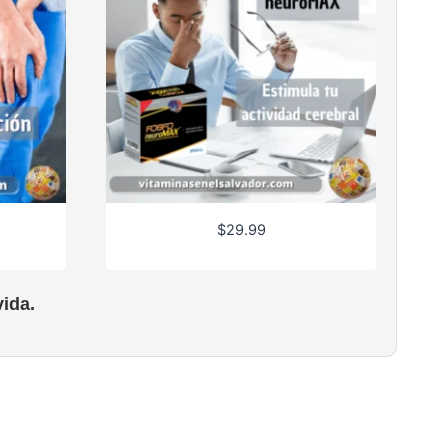
$
29.99
ida.