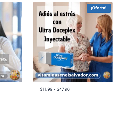
¡Oferta!
Rango
$
11.99
-
$
47.96
de
precios:
desde
$11.99
hasta