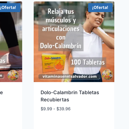
¡Oferta!
¡Oferta!
de
Dolo-Calambrin Tabletas
Recubiertas
Rango
$
9.99
-
$
39.96
de
precios:
desde