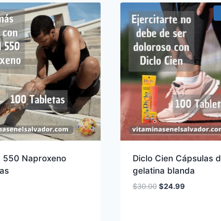
l 550 Naproxeno
Diclo Cien Cápsulas 
tas
gelatina blanda
El
El
$
30.00
$
24.99
precio
precio
original
actual
era:
es: