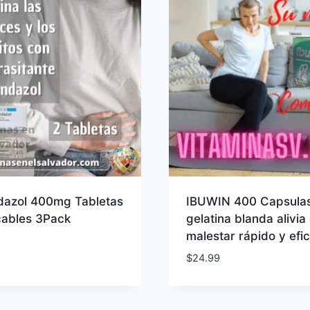
dazol 400mg Tabletas
IBUWIN 400 Capsula
cables 3Pack
gelatina blanda alivia 
malestar rápido y efi
$
24.99