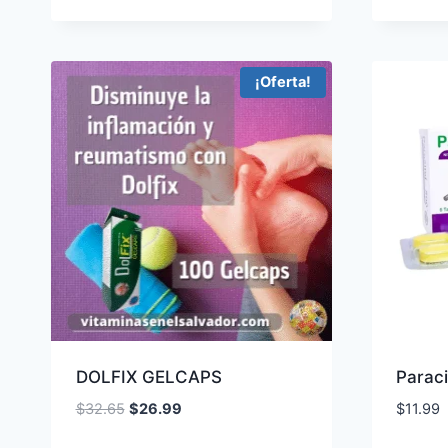
¡Oferta!
DOLFIX GELCAPS
Paraci
El
El
$
32.65
$
26.99
$
11.99
precio
precio