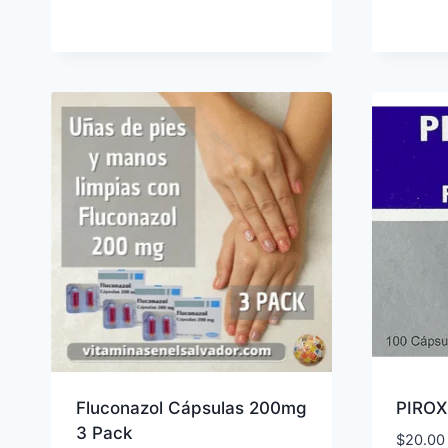
original
actual
era:
es:
$32.65.
$26.99.
Fluconazol Cápsulas 200mg
PIRO
3 Pack
$
20.00