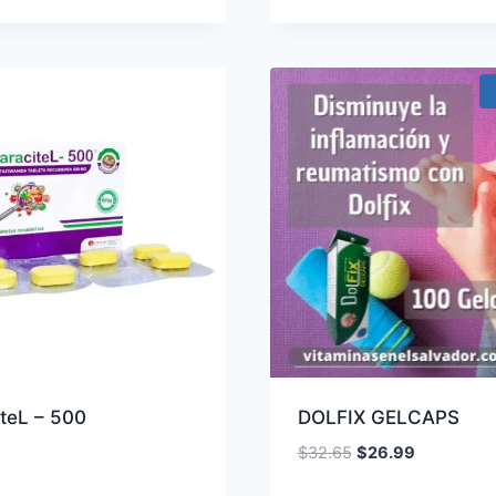
$30.00.
$24.99.
teL – 500
DOLFIX GELCAPS
El
El
$
32.65
$
26.99
precio
precio