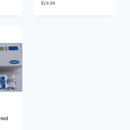
$
24.99
med