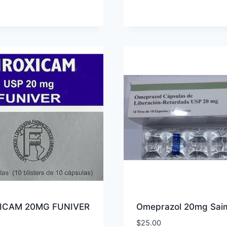
original
actual
era:
es:
$32.65.
$26.99.
XICAM 20MG FUNIVER
Omeprazol 20mg Sai
$
25.00