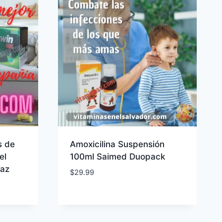
s de
Amoxicilina Suspensión
el
100ml Saimed Duopack
caz
$
29.99