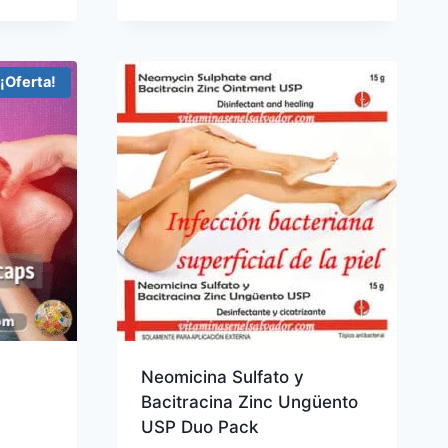
$9.99
hasta
$39.96
¡Oferta!
Neomicina Sulfato y
Bacitracina Zinc Ungüento
USP Duo Pack