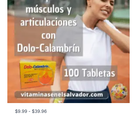
Rango
$
9.99
-
$
39.96
de
precios:
desde