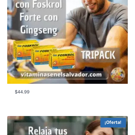
$
44.99
¡Oferta!