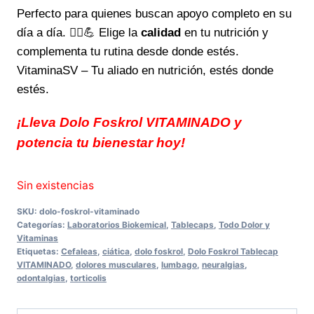
era:
es:
Perfecto para quienes buscan apoyo completo en su
$35.00.
$29.99.
día a día. 🏃‍♂️💪 Elige la
calidad
en tu nutrición y
complementa tu rutina desde donde estés.
VitaminaSV – Tu aliado en nutrición, estés donde
estés.
¡Lleva Dolo Foskrol VITAMINADO y
potencia tu bienestar hoy!
Sin existencias
SKU:
dolo-foskrol-vitaminado
Categorías:
Laboratorios Biokemical
,
Tablecaps
,
Todo Dolor y
Vitaminas
Etiquetas:
Cefaleas
,
ciática
,
dolo foskrol
,
Dolo Foskrol Tablecap
VITAMINADO
,
dolores musculares
,
lumbago
,
neuralgias
,
odontalgias
,
torticolis