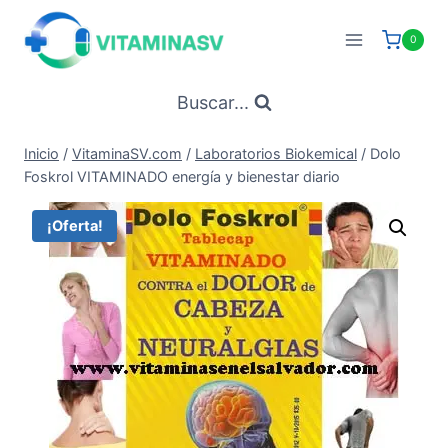
Saltar
al
0
contenido
Buscar...
Inicio
/
VitaminaSV.com
/
Laboratorios Biokemical
/
Dolo
Foskrol VITAMINADO energía y bienestar diario
¡Oferta!