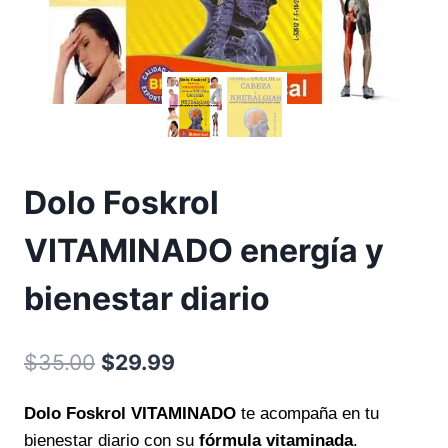
Dolo Foskrol
VITAMINADO energía y
bienestar diario
El
El
$
35.00
$
29.99
precio
precio
Dolo Foskrol VITAMINADO
te acompaña en tu
original
actual
bienestar diario con su
fórmula vitaminada
.