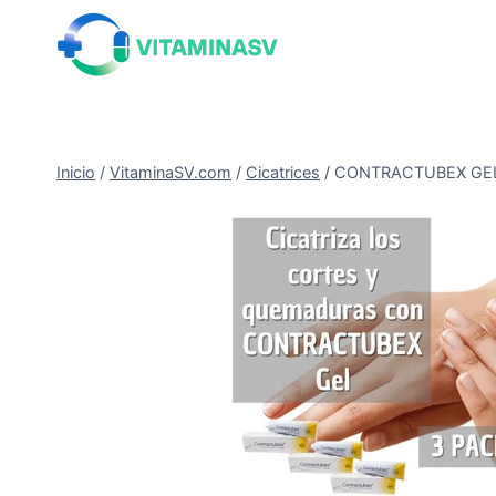
Saltar
al
contenido
Inicio
/
VitaminaSV.com
/
Cicatrices
/
CONTRACTUBEX GEL TU