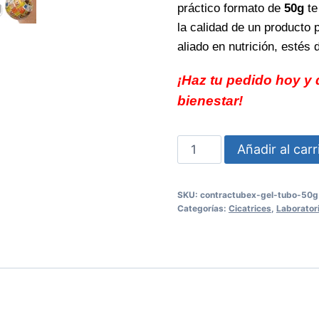
práctico formato de
50g
te
la calidad de un producto 
aliado en nutrición, estés
¡Haz tu pedido hoy y d
bienestar!
CONTRACTUBEX
Añadir al carr
GEL
TUBO
SKU:
contractubex-gel-tubo-50g
50g
Categorías:
Cicatrices
,
Laborator
reduce
visibilidad
de
cicatrices
eficazmente
cantidad