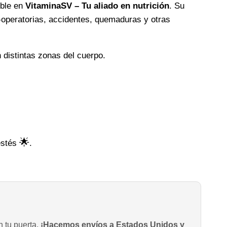
ible en
VitaminaSV – Tu aliado en nutrición
. Su
-operatorias, accidentes, quemaduras y otras
n distintas zonas del cuerpo.
🌟
estés
.
n tu puerta.
¡Hacemos envíos a Estados Unidos y