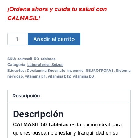
¡Ordena ahora y cuida tu salud con
CALMASIL!
CALMASIL
Añadir al carrito
50
Tabletas
SKU:
calmasil-50-tabletas
bienestar
Categoría:
Laboratorios Suizos
y
Etiquetas:
Doxilamina Succinato
,
insomnio
,
NEUROTROPAS
,
Sistema
nervioso
,
vitamina b1
,
vitamina b12
,
vitamina b6
equilibrio
diario
para
Descripción
tu
salud
Descripción
cantidad
CALMASIL 50 Tabletas
es la opción ideal para
quienes buscan bienestar y tranquilidad en su