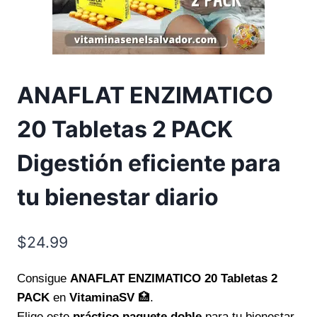
ANAFLAT ENZIMATICO
20 Tabletas 2 PACK
Digestión eficiente para
tu bienestar diario
$
24.99
Consigue
ANAFLAT ENZIMATICO 20 Tabletas 2
PACK
en
VitaminaSV
🏥.
Elige este
práctico paquete doble
para tu bienestar