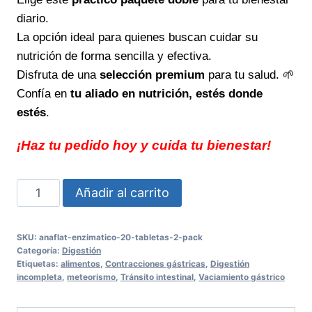
diario.
La opción ideal para quienes buscan cuidar su
nutrición de forma sencilla y efectiva.
Disfruta de una
selección premium
para tu salud. 🌱
Confía en
tu aliado en nutrición, estés donde
estés
.
¡Haz tu pedido hoy y cuida tu bienestar!
ANAFLAT
Añadir al carrito
ENZIMATICO
20
SKU:
anaflat-enzimatico-20-tabletas-2-pack
Tabletas
Categoría:
Digestión
2
Etiquetas:
alimentos
,
Contracciones gástricas
,
Digestión
incompleta
,
meteorismo
,
Tránsito intestinal
,
Vaciamiento gástrico
PACK
Digestión