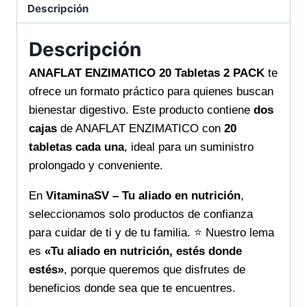
eficiente
Descripción
para
tu
Descripción
bienestar
ANAFLAT ENZIMATICO 20 Tabletas 2 PACK
te
diario
ofrece un formato práctico para quienes buscan
cantidad
bienestar digestivo. Este producto contiene
dos
cajas
de ANAFLAT ENZIMATICO con
20
tabletas cada una
, ideal para un suministro
prolongado y conveniente.
En
VitaminaSV – Tu aliado en nutrición
,
seleccionamos solo productos de confianza
para cuidar de ti y de tu familia. ⭐️ Nuestro lema
es
«Tu aliado en nutrición, estés donde
estés»
, porque queremos que disfrutes de
beneficios donde sea que te encuentres.