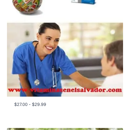
Rango
$
27.00
-
$
29.99
de
precios:
desde