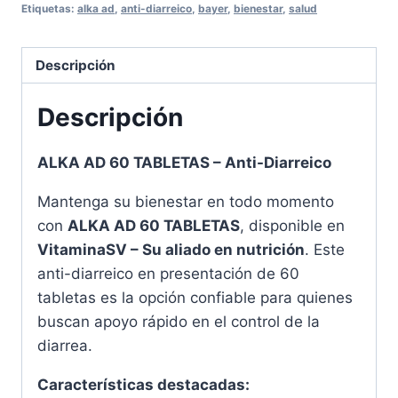
-
Etiquetas:
alka ad
,
anti-diarreico
,
bayer
,
bienestar
,
salud
Anti-
Diarreico
Descripción
para
su
Descripción
Bienestar
cantidad
ALKA AD 60 TABLETAS – Anti-Diarreico
Mantenga su bienestar en todo momento
con
ALKA AD 60 TABLETAS
, disponible en
VitaminaSV – Su aliado en nutrición
. Este
anti-diarreico en presentación de 60
tabletas es la opción confiable para quienes
buscan apoyo rápido en el control de la
diarrea.
Características destacadas: