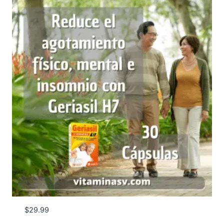
$27.00
hasta
$29.99
$
29.99