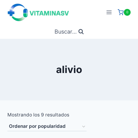
Saltar
al
0
contenido
Buscar...
alivio
Ordenado
Mostrando los 9 resultados
por
popularidad