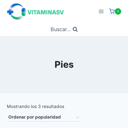
Saltar
al
0
contenido
Buscar...
Pies
Ordenado
Mostrando los 3 resultados
por
popularidad