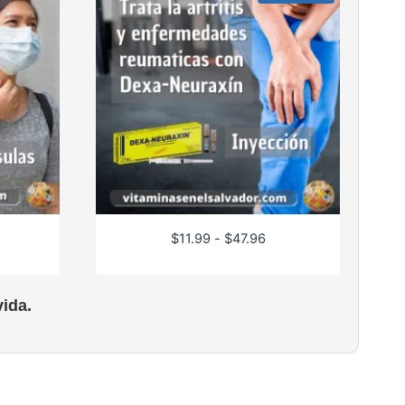
R
$
11.99
-
$
47.96
a
n
g
ida.
o
d
e
p
r