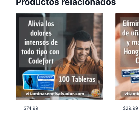
Productos relacionados
$
74.99
$
29.99