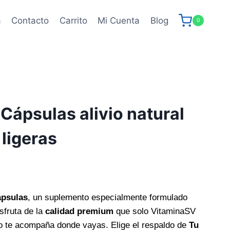
a
Contacto
Carrito
Mi Cuenta
Blog
0
ápsulas alivio natural
 ligeras
psulas
, un suplemento especialmente formulado
isfruta de la
calidad premium
que solo VitaminaSV
co te acompaña donde vayas. Elige el respaldo de
Tu