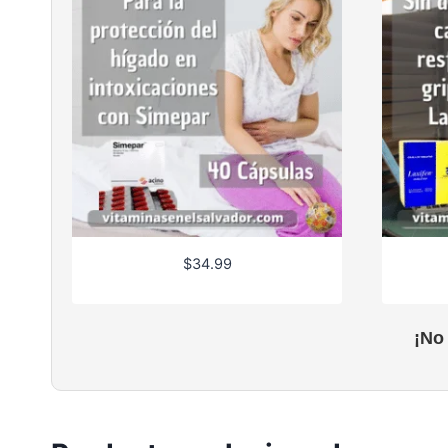
$
34.99
¡No