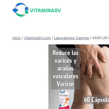
Saltar
al
contenido
Inicio
/
VitaminaSV.com
/
Laboratorios Gamma
/
VARICUR 60