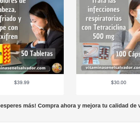
$
39.99
$
30.00
 esperes más! Compra ahora y mejora tu calidad de v