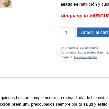
aliado en nutrición
y cuid
¡Adquiere tu VARICUR
VARICUR
Añadir al carr
60
Cápsulas
SKU:
varicur-60-capsulas
alivio
Categorías:
Laboratorios Gamma
natural
Etiqueta:
Entumecimiento
para
piernas
ligeras
cantidad
 quienes buscan complementar su rutina diaria de bienestar
ección premium
, preocupados siempre por tu salud y estilo 