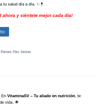
a tu salud día a día. ✨💊
 ahora y siéntete mejor cada día!
ito
,
Piernas
,
Pies
,
Varices
. En
VitaminaSV – Tu aliado en nutrición
, te
de vida. 🌟