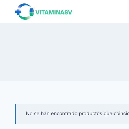
Saltar
al
contenido
No se han encontrado productos que coincid