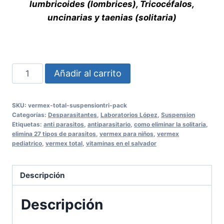
lumbricoides (lombrices), Tricocéfalos,
uncinarias y taenias (solitaria)
VERMEX
Añadir al carrito
Total
SuspensionTri-
SKU:
vermex-total-suspensiontri-pack
Pack
Categorías:
Desparasitantes
,
Laboratorios López
,
Suspension
cantidad
Etiquetas:
anti parasitos
,
antiparasitario
,
como eliminar la solitaria
,
elimina 27 tipos de parasitos
,
vermex para niños
,
vermex
pediatrico
,
vermex total
,
vitaminas en el salvador
Descripción
Descripción