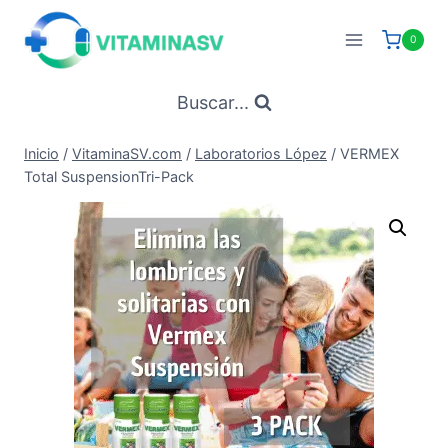
Saltar
al
0
contenido
Buscar...
Inicio
/
VitaminaSV.com
/
Laboratorios López
/
VERMEX
Total SuspensionTri-Pack