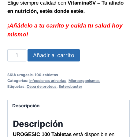
Elige siempre calidad con
VitaminaSV – Tu aliado
en nutrición, estés donde estés
.
¡Añádelo a tu carrito y cuida tu salud hoy
mismo!
UROGESIC
Añadir al carrito
100
Tabletas
SKU:
urogesic-100-tabletas
Alivio
Categorías:
Infecciones urinarias
,
Microorganismos
rápido
Etiquetas:
Cepa de proteus
,
Enterobacter
y
eficaz
Descripción
para
tu
Descripción
bienestar
UROGESIC 100 Tabletas
está disponible en
cantidad