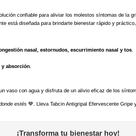
te
olución confiable para aliviar los molestos síntomas de la gr
ayuda
nte está diseñada para brindarte bienestar rápido y práctico
a
sentirte
mejor
cantidad
congestión nasal, estornudos, escurrimiento nasal y tos
.
 y absorción
.
n vaso con agua y disfruta de un alivio eficaz de los síntom
 donde estés
💙. Lleva Tabcin Antigripal Efervescente Gripe 
¡Transforma tu bienestar hoy!