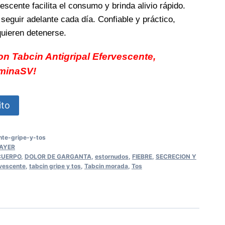
scente facilita el consumo y brinda alivio rápido.
 seguir adelante cada día. Confiable y práctico,
uieren detenerse.
n Tabcin Antigripal Efervescente,
aminaSV!
ito
nte-gripe-y-tos
BAYER
CUERPO
,
DOLOR DE GARGANTA
,
estornudos
,
FIEBRE
,
SECRECION Y
rvescente
,
tabcin gripe y tos
,
Tabcin morada
,
Tos