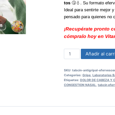
tos
🤧💧. Su formato eferve
Ideal para sentirte mejor y
pensado para quienes no q
¡Recupérate pronto co
cómpralo hoy en Vit
Tabcin
Añadir al carr
Antigripal
Efervescente
SKU:
tabcin-antigripal-efervesce
Gripe
Categorías:
Gripe
,
Laboratorios 
y
Etiquetas:
DOLOR DE CABEZA Y 
CONGESTION NASAL
,
tabcin efe
Tos
combate
síntomas
rápidamente
y