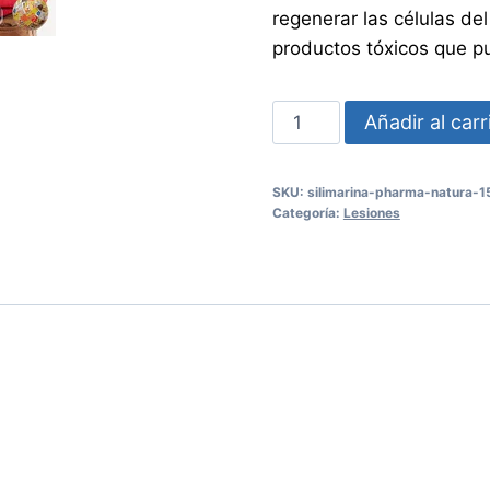
regenerar las células de
productos tóxicos que p
SILIMARINA
Añadir al carr
PHARMA-
NATURA
SKU:
silimarina-pharma-natura-
150MG
Categoría:
Lesiones
X
30
CAPSULAS
cantidad