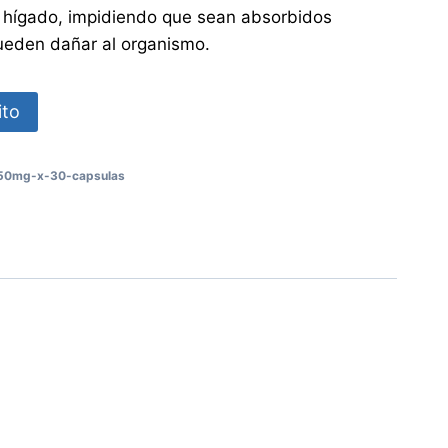
l hígado, impidiendo que sean absorbidos
ueden dañar al organismo.
ito
150mg-x-30-capsulas