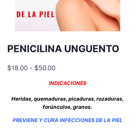
PENICILINA UNGUENTO
Rango
$
18.00
-
$
50.00
de
INDICACIONES
precios:
desde
Heridas, quemaduras, picaduras, rozaduras,
forúnculos, granos.
$18.00
hasta
PREVIENE Y CURA INFECCIONES DE LA PIEL
$50.00