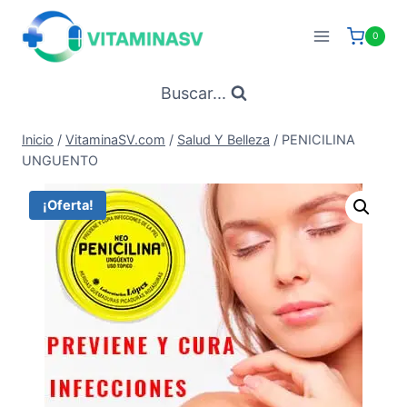
Saltar
al
0
contenido
Buscar...
Inicio
/
VitaminaSV.com
/
Salud Y Belleza
/
PENICILINA
UNGUENTO
¡Oferta!