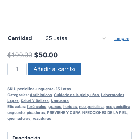
Cantidad
Limpiar
El
El
$
100.00
$
50.00
precio
precio
PENICILINA
Añadir al carrito
original
actual
UNGUENTO
cantidad
era:
es:
SKU:
penicilina-unguento-25 Latas
Categorías:
Antibioticos
,
Cuidado de la piel y uñas
,
Laboratorios
$100.00.
$50.00.
López
,
Salud Y Belleza
,
Unguento
Etiquetas:
forúnculos
,
granos
,
heridas
,
neo penicilina
,
neo penicilina
unguento
,
picaduras
,
PREVIENE Y CURA INFECCIONES DE LA PIEL
,
quemaduras
,
rozaduras
Descripción