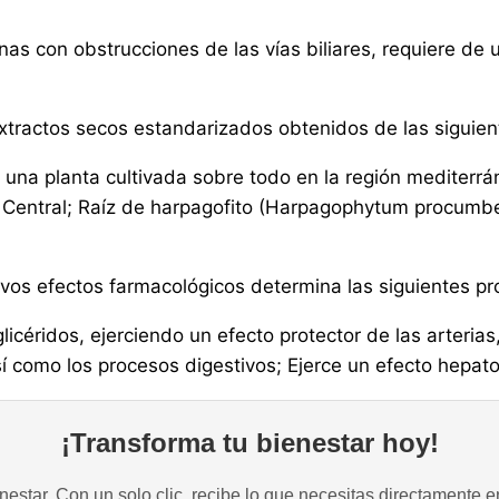
as con obstrucciones de las vías biliares, requiere de 
xtractos secos estandarizados obtenidos de las siguien
 una planta cultivada sobre todo en la región mediterr
a Central; Raíz de harpagofito (Harpagophytum procumbe
tivos efectos farmacológicos determina las siguientes 
licéridos, ejerciendo un efecto protector de las arteria
así como los procesos digestivos; Ejerce un efecto hepat
¡Transforma tu bienestar hoy!
estar. Con un solo clic, recibe lo que necesitas directamente e