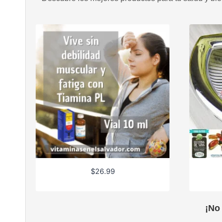
$
26.99
¡No