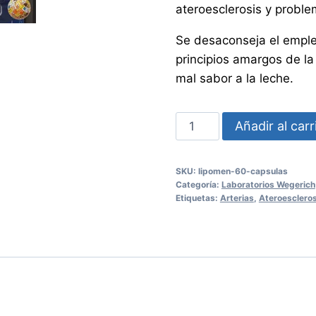
ateroesclerosis y proble
Se desaconseja el emple
principios amargos de la
mal sabor a la leche.
LIPOMEN
Añadir al carr
60
Cápsulas
SKU:
lipomen-60-capsulas
cantidad
Categoría:
Laboratorios Wegerich
Etiquetas:
Arterias
,
Ateroescleros