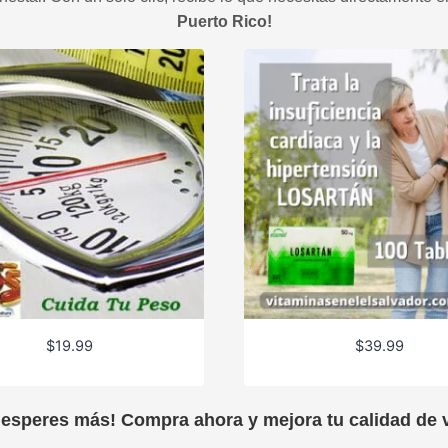
Puerto Rico!
$
19.99
$
39.99
 esperes más! Compra ahora y mejora tu calidad de v