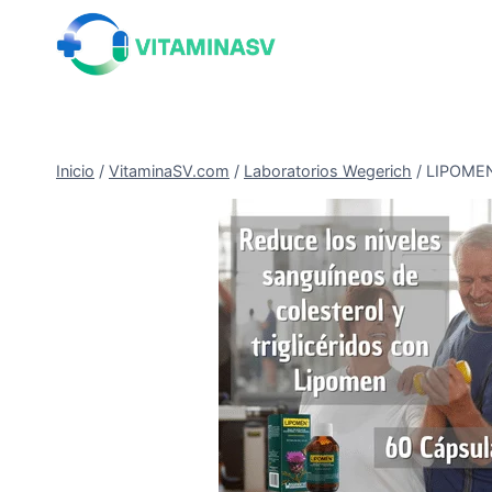
Saltar
al
contenido
Inicio
/
VitaminaSV.com
/
Laboratorios Wegerich
/
LIPOMEN