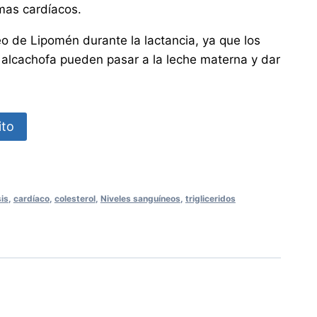
mas cardíacos.
o de Lipomén durante la lactancia, ya que los
 alcachofa pueden pasar a la leche materna y dar
ito
is
,
cardíaco
,
colesterol
,
Niveles sanguíneos
,
trigliceridos