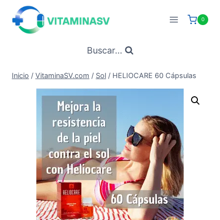
Saltar
al
0
contenido
Buscar...
Inicio
/
VitaminaSV.com
/
Sol
/
HELIOCARE 60 Cápsulas