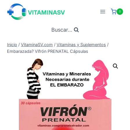
Saltar
al
0
contenido
Buscar...
Inicio
/
VitaminaSV.com
/
Vitaminas y Suplementos
/
Embarazada? Vifrón PRENATAL Cápsulas