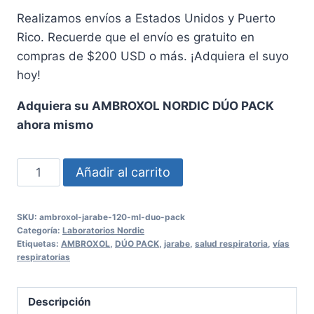
Realizamos envíos a Estados Unidos y Puerto
Rico. Recuerde que el envío es gratuito en
compras de $200 USD o más. ¡Adquiera el suyo
hoy!
Adquiera su AMBROXOL NORDIC DÚO PACK
ahora mismo
AMBROXOL
Añadir al carrito
NORDIC
15MG/5ML
SKU:
ambroxol-jarabe-120-ml-duo-pack
JARABE
Categoría:
Laboratorios Nordic
DÚO
Etiquetas:
AMBROXOL
,
DÚO PACK
,
jarabe
,
salud respiratoria
,
vías
respiratorias
PACK
-
120
Descripción