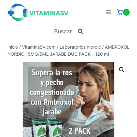
Saltar
al
0
contenido
Buscar...
Inicio
/
VitaminaSV.com
/
Laboratorios Nordic
/
AMBROXOL
NORDIC 15MG/5ML JARABE DÚO PACK – 120 ml