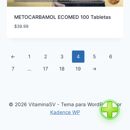
METOCARBAMOL ECOMED 100 Tabletas
$
39.99
←
1
2
3
4
5
6
7
…
17
18
19
→
© 2026 VitaminaSV - Tema para WordPress por
Kadence WP