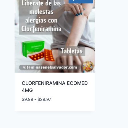
CLORFENIRAMINA ECOMED
4MG
Rango
$
9.99
-
$
29.97
de
precios:
desde
$9.99