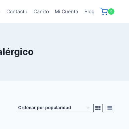
a
Contacto
Carrito
Mi Cuenta
Blog
0
alérgico