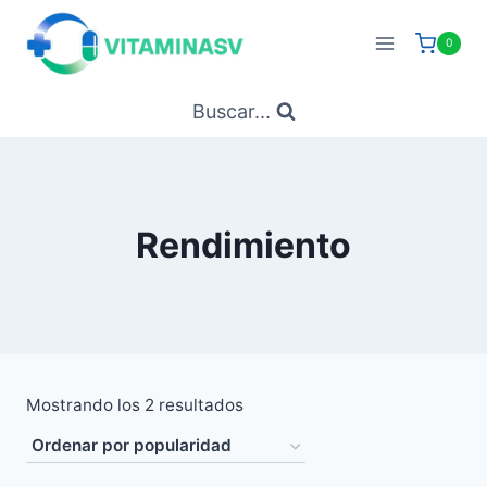
Saltar
al
0
contenido
Buscar...
Rendimiento
Ordenado
Mostrando los 2 resultados
por
popularidad