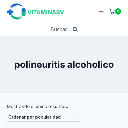
Saltar
al
0
contenido
Buscar...
polineuritis alcoholico
Mostrando el único resultado