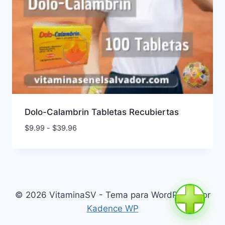
Dolo-Calambrin Tabletas Recubiertas
Rango
$
9.99
-
$
39.96
de
precios:
desde
$9.99
hasta
© 2026 VitaminaSV - Tema para WordPress por
$39.96
Kadence WP