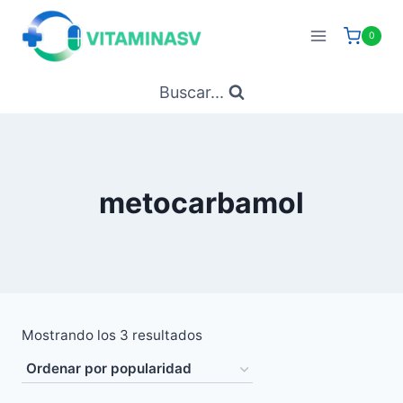
Saltar
al
0
contenido
Buscar...
metocarbamol
Ordenado
Mostrando los 3 resultados
por
popularidad