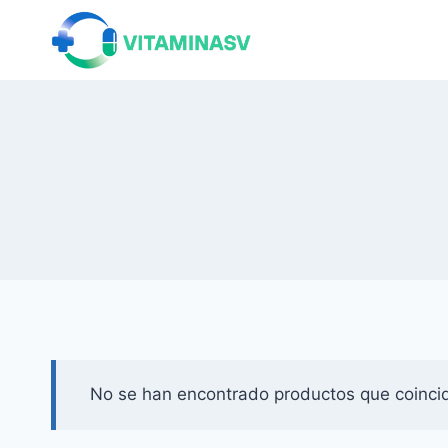
Saltar
al
contenido
No se han encontrado productos que coincid