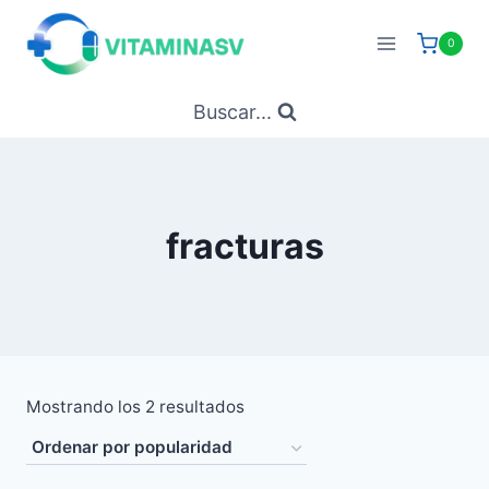
Saltar
al
0
contenido
Buscar...
fracturas
Ordenado
Mostrando los 2 resultados
por
popularidad