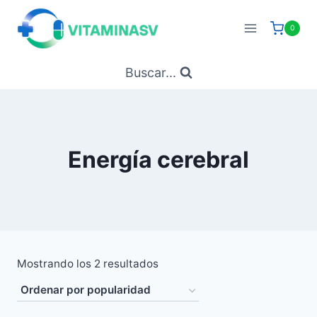
Saltar
al
0
contenido
Buscar...
Energía cerebral
Ordenado
Mostrando los 2 resultados
por
popularidad