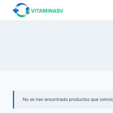
Saltar
al
contenido
No se han encontrado productos que coincid