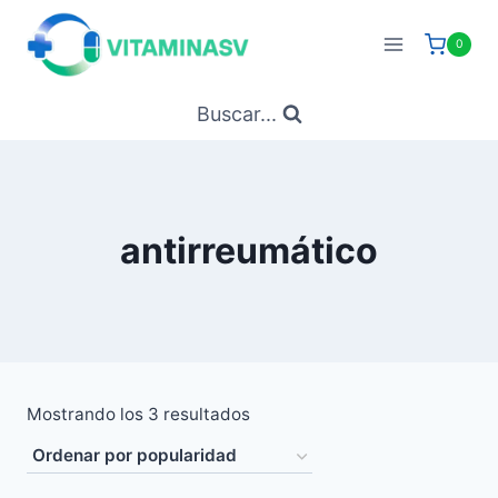
Saltar
al
0
contenido
Buscar...
antirreumático
Ordenado
Mostrando los 3 resultados
por
popularidad